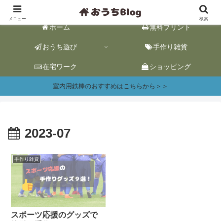
おうち遊び&ワーク情報｜おうち時間をhappyに。
メニュー
検索
ホーム
無料プリント
おうち遊び
手作り雑貨
在宅ワーク
ショッピング
室内用鉄棒のおすすめはこちらから＞＞
2023-07
手作り雑貨
スポーツ応援のグッズで