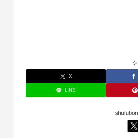
シ
X
LINE
shufu