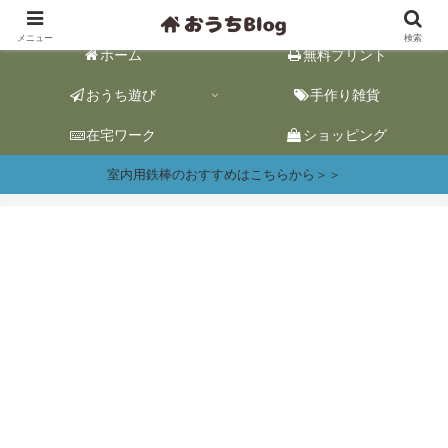
おうち遊び&ワーク情報｜おうち時間をhappyに。
メニュー
検索
ホーム
無料プリント
おうち遊び
手作り雑貨
在宅ワーク
ショッピング
室内用鉄棒のおすすめはこちらから＞＞