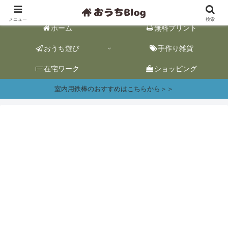
おうち遊び&ワーク情報｜おうち時間をhappyに。
メニュー
検索
ホーム
無料プリント
おうち遊び
手作り雑貨
在宅ワーク
ショッピング
室内用鉄棒のおすすめはこちらから＞＞