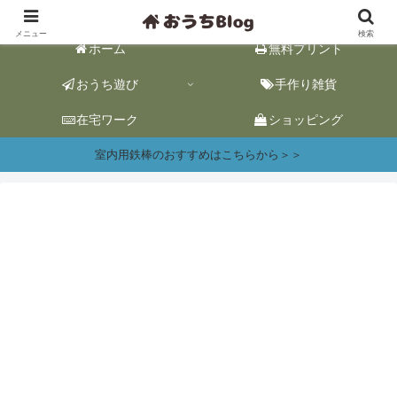
おうち遊び&ワーク情報｜おうち時間をhappyに。
メニュー
検索
ホーム
無料プリント
おうち遊び
手作り雑貨
在宅ワーク
ショッピング
室内用鉄棒のおすすめはこちらから＞＞